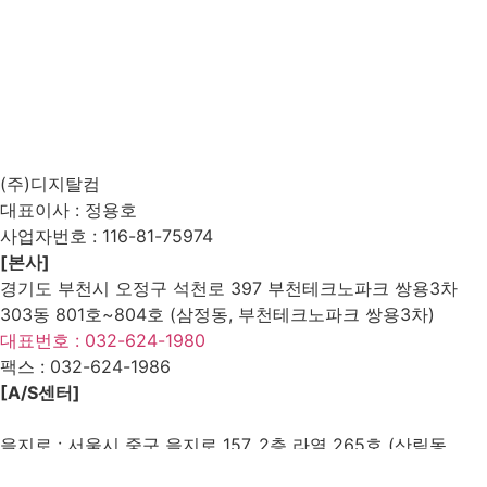
(주)디지탈컴
대표이사 : 정용호
사업자번호 :
116-81-75974
[본사]
경기도 부천시 오정구 석천로 397 부천테크노파크 쌍용3차
303동 801호~804호 (삼정동, 부천테크노파크 쌍용3차)
대표번호 : 032-624-1980
팩스 :
032-624-1986
[A/S센터]
을지로 : 서울시 중구 을지로 157, 2층 라열 265호 (산림동,
대림상가)