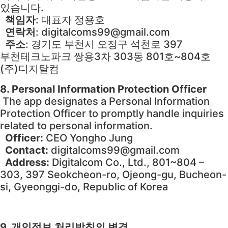
있습니다.
책임자
: 대표자 정용호
연락처
: digitalcoms99@gmail.com
주소
: 경기도 부천시 오정구 석천로 397
부천테크노파크 쌍용3차 303동 801호~804호
(주)디지탈컴
8. Personal Information Protection Officer
The app designates a Personal Information
Protection Officer to promptly handle inquiries
related to personal information.
Officer:
CEO Yongho Jung
Contact:
digitalcoms99@gmail.com
Address:
Digitalcom Co., Ltd., 801~804 –
303, 397 Seokcheon-ro, Ojeong-gu, Bucheon-
si, Gyeonggi-do, Republic of Korea
9. 개인정보 처리방침의 변경