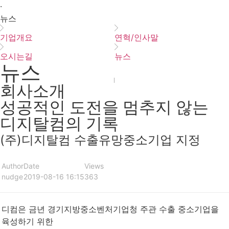
·
뉴스
기업개요
연혁/인사말
오시는길
뉴스
뉴스
회사소개
성공적인 도전을 멈추지 않는
디지탈컴의 기록
(주)디지탈컴 수출유망중소기업 지정
Author
Date
Views
nudge
2019-08-16 16:15
363
디컴은 금년 경기지방중소벤처기업청 주관 수출 중소기업을
육성하기 위한