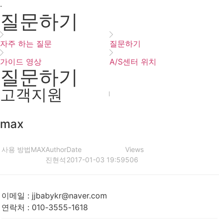
·
질문하기
자주 하는 질문
질문하기
가이드 영상
A/S센터 위치
질문하기
고객지원
max
사용 방법
MAX
Author
Date
Views
진현석
2017-01-03 19:59
506
이메일
:
jjbabykr@naver.com
연락처
:
010-3555-1618