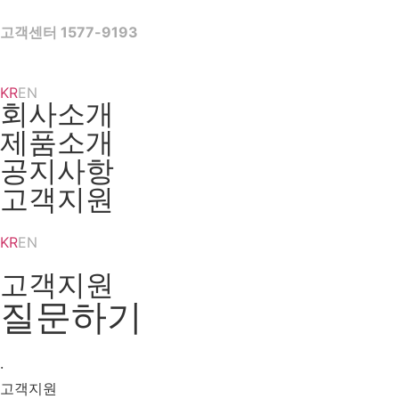
Skip
to
고객센터 1577-9193
content
KR
EN
회사소개
제품소개
공지사항
고객지원
KR
EN
고객지원
질문하기
·
고객지원