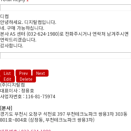
디컴
안녕하세요. 디지탈컴입니다.
네. 구매 가능하십니다.
본사 AS 센터 (032-624-1980)로 전화주시거나 연락처 남겨주시면
연락드리겠습니다.
감사합니다.
List
Prev
Next
Edit
Delete
(주)디지탈컴
대표이사 : 정용호
사업자번호 :
116-81-75974
[본사]
경기도 부천시 오정구 석천로 397 부천테크노파크 쌍용3차 303동
801호~804호 (삼정동, 부천테크노파크 쌍용3차)