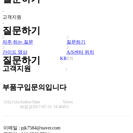
·
고객지원
·
질문하기
자주 하는 질문
질문하기
가이드 영상
A/S센터 위치
질문하기
KR
EN
고객지원
부품구입문의입니다
Author
Date
Views
기타
기타
2017-07-31 14:46
451
박정규
이메일
:
pjk7584@naver.com