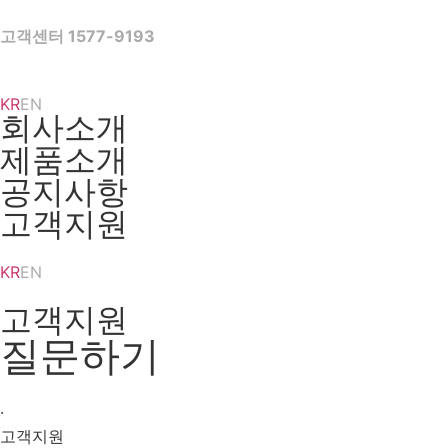
Skip
to
고객센터 1577-9193
content
KR
EN
회사소개
제품소개
공지사항
고객지원
KR
EN
고객지원
질문하기
·
고객지원