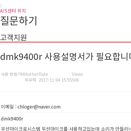
A/S센터 위치
질문하기
고객지원
dmk9400r 사용설명서가 필요합니
사용 방법
기타
Author
Date
Views
최우혁
2017-11-04 15:55
506
이메일
:
chloger@naver.com
dmk9400r
무선마이크로시스템 무선마이크를 사용하고있는데 소리가 안들리