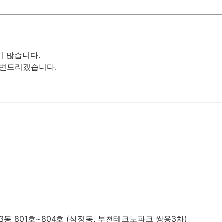
이 많습니다.
답변드리겠습니다.
동 801호~804호 (삼정동, 부천테크노파크 쌍용3차)