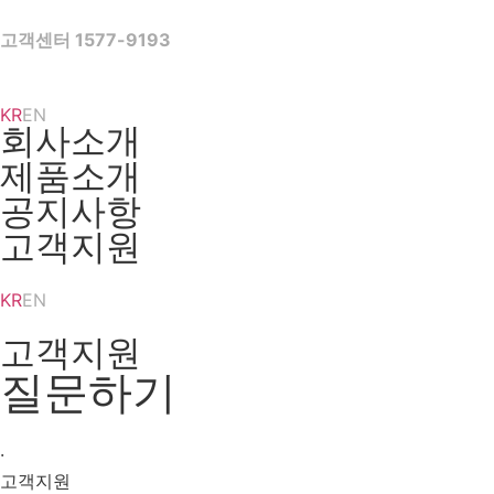
Skip
to
고객센터 1577-9193
content
KR
EN
회사소개
제품소개
공지사항
고객지원
KR
EN
고객지원
질문하기
·
고객지원