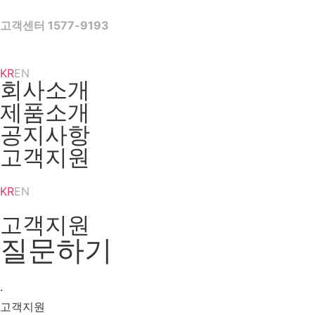
Skip
to
고객센터 1577-9193
content
KR
EN
회사소개
제품소개
공지사항
고객지원
KR
EN
고객지원
질문하기
·
고객지원