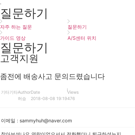
·
질문하기
자주 하는 질문
질문하기
가이드 영상
A/S센터 위치
질문하기
고객지원
좀전에 배송사고 문의드렸습니다
기타
기타
Author
Date
Views
허승
2018-08-08 19:19
476
이메일
:
sammyhuh@naver.com
찾아보셧나요 연락이없으셔서 전화했더니 퇴근하셨는지