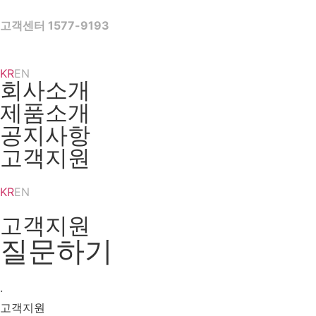
Skip
to
고객센터 1577-9193
content
KR
EN
회사소개
제품소개
공지사항
고객지원
KR
EN
고객지원
질문하기
·
고객지원