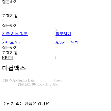
질문하기
·
고객지원
·
질문하기
자주 하는 질문
질문하기
가이드 영상
A/S센터 위치
질문하기
고객지원
KR
EN
디컴맥스
MAX
Author
Date
Views
기타
2018-12-27 21:20
650
김혜성
수신기 없는 단품은 없나요