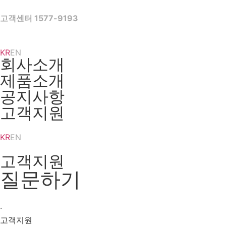
Skip
to
고객센터 1577-9193
content
KR
EN
회사소개
제품소개
공지사항
고객지원
KR
EN
고객지원
질문하기
·
고객지원