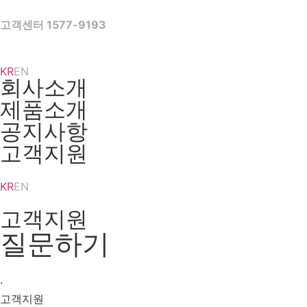
Skip
to
고객센터 1577-9193
content
KR
EN
회사소개
제품소개
공지사항
고객지원
KR
EN
고객지원
질문하기
·
고객지원