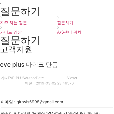
·
질문하기
자주 하는 질문
질문하기
가이드 영상
A/S센터 위치
질문하기
고객지원
eve plus 마이크 단품
기타
EVE-PLUS
Author
Date
Views
박진
2019-03-02 23:46
576
이메일
:
qkrwls5998@gmail.com
eve plus 마이크 (MSIP-CRM-m4u-Tn6-1409) 하나만