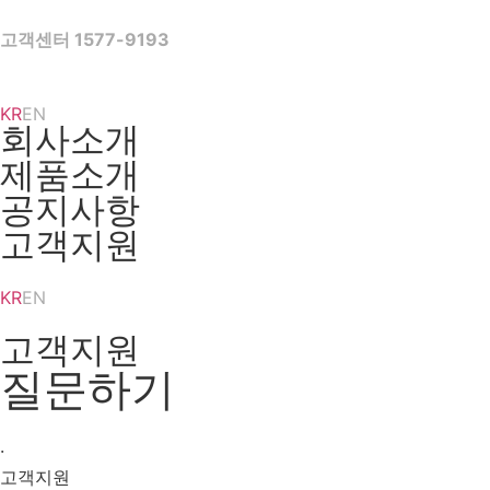
Skip
to
고객센터 1577-9193
content
KR
EN
회사소개
제품소개
공지사항
고객지원
KR
EN
고객지원
질문하기
·
고객지원