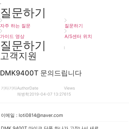
·
질문하기
자주 하는 질문
질문하기
가이드 영상
A/S센터 위치
질문하기
고객지원
DMK9400T 문의드립니다
기타
기타
Author
Date
Views
채병학
2019-04-07 13:27
615
이메일
:
loti0814@naver.com
DMK 9400T 마이크 단품 하나가 고장나서 새로