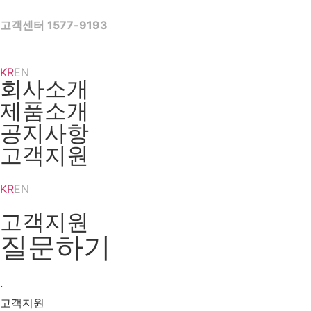
Skip
to
고객센터 1577-9193
content
KR
EN
회사소개
제품소개
공지사항
고객지원
KR
EN
고객지원
질문하기
·
고객지원