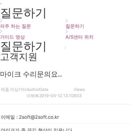
·
질문하기
자주 하는 질문
질문하기
가이드 영상
A/S센터 위치
질문하기
고객지원
마이크 수리문의요..
제품 이상
기타
Author
Date
Views
이해복
2019-04-12 13:10
603
이메일
:
2soft@2soft.co.kr
마이크가 좀 끔김 현상이 있음니다.