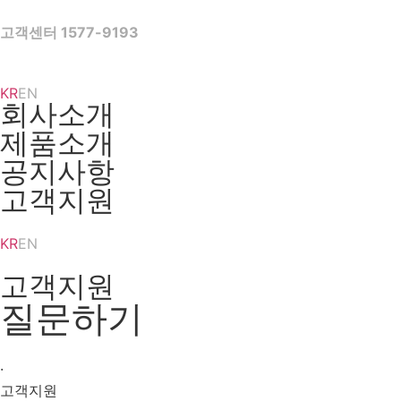
Skip
to
고객센터 1577-9193
content
KR
EN
회사소개
제품소개
공지사항
고객지원
KR
EN
고객지원
질문하기
·
고객지원