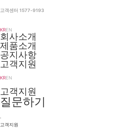
Skip
to
고객센터 1577-9193
content
KR
EN
회사소개
제품소개
공지사항
고객지원
KR
EN
고객지원
질문하기
·
고객지원