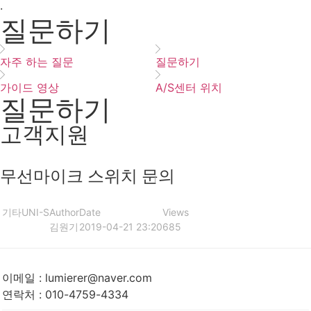
·
질문하기
자주 하는 질문
질문하기
가이드 영상
A/S센터 위치
질문하기
고객지원
무선마이크 스위치 문의
기타
UNI-S
Author
Date
Views
김원기
2019-04-21 23:20
685
이메일
:
lumierer@naver.com
연락처
:
010-4759-4334