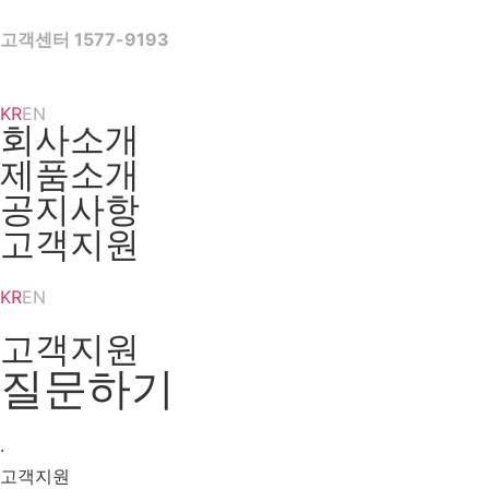
Skip
to
고객센터 1577-9193
content
KR
EN
회사소개
제품소개
공지사항
고객지원
KR
EN
고객지원
질문하기
·
고객지원