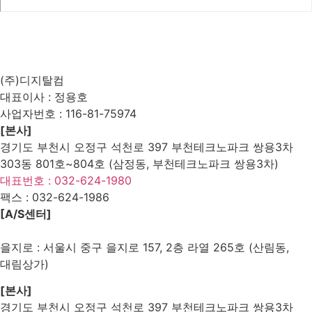
List
Prev
Next
Edit
Delete
(주)디지탈컴
대표이사 : 정용호
사업자번호 :
116-81-75974
[본사]
경기도 부천시 오정구 석천로 397 부천테크노파크 쌍용3차
303동 801호~804호 (삼정동, 부천테크노파크 쌍용3차)
대표번호 : 032-624-1980
팩스 :
032-624-1986
[A/S센터]
을지로 : 서울시 중구 을지로 157, 2층 라열 265호 (산림동,
대림상가)
[본사]
경기도 부천시 오정구 석천로 397 부천테크노파크 쌍용3차