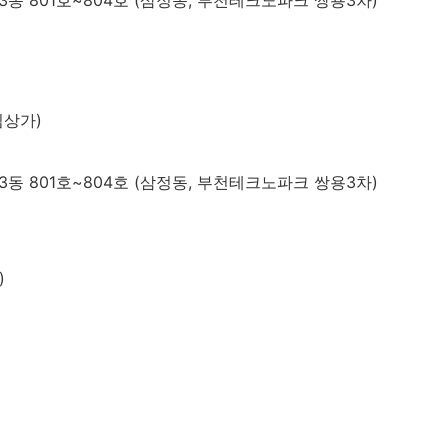
림상가)
동 801호~804호 (삼정동, 부천테크노파크 쌍용3차)
)