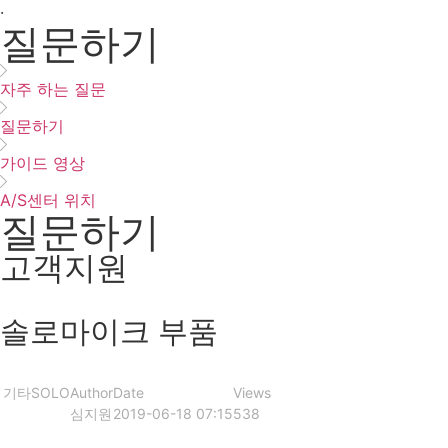
·
질문하기
자주 하는 질문
질문하기
가이드 영상
A/S센터 위치
질문하기
고객지원
솔로마이크 부품
기타
SOLO
Author
Date
Views
심지원
2019-06-18 07:15
538