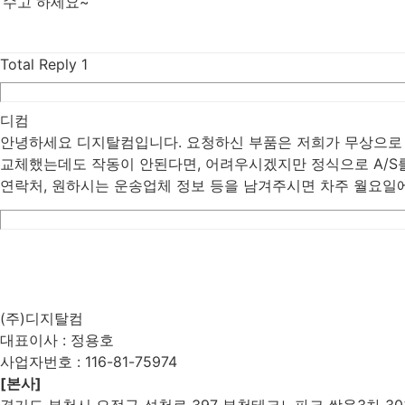
수고 하세요~
Total Reply
1
디컴
안녕하세요 디지탈컴입니다. 요청하신 부품은 저희가 무상으로 제
교체했는데도 작동이 안된다면, 어려우시겠지만 정식으로 A/S를
연락처, 원하시는 운송업체 정보 등을 남겨주시면 차주 월요일
List
Prev
Next
Edit
Delete
(주)디지탈컴
대표이사 : 정용호
사업자번호 :
116-81-75974
[본사]
경기도 부천시 오정구 석천로 397 부천테크노파크 쌍용3차 303