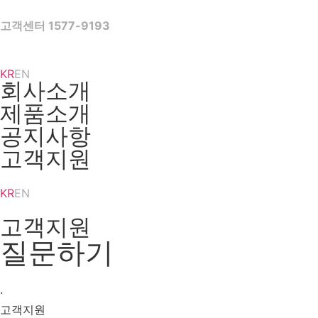
Skip
to
고객센터 1577-9193
content
KR
EN
회사소개
제품소개
공지사항
고객지원
KR
EN
고객지원
질문하기
·
고객지원