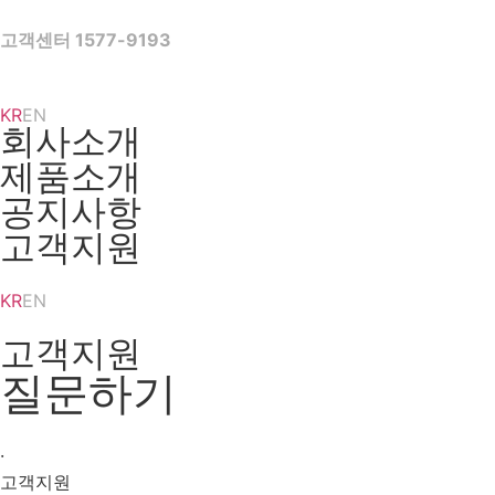
Skip
to
고객센터 1577-9193
content
KR
EN
회사소개
제품소개
공지사항
고객지원
KR
EN
고객지원
질문하기
·
고객지원