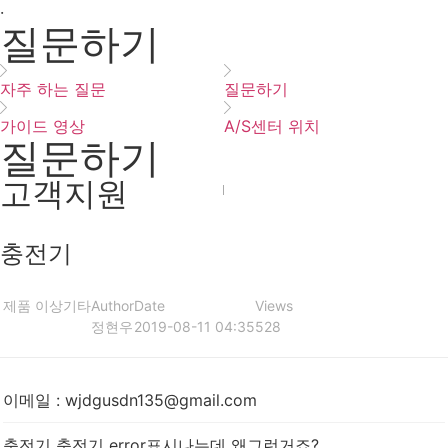
·
질문하기
자주 하는 질문
질문하기
가이드 영상
A/S센터 위치
질문하기
고객지원
충전기
제품 이상
기타
Author
Date
Views
정현우
2019-08-11 04:35
528
이메일
:
wjdgusdn135@gmail.com
충전기 충전기 error표시나는데 왜그런거죠?