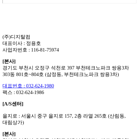
List
Prev
Next
Edit
Delete
(주)디지탈컴
대표이사 : 정용호
사업자번호 :
116-81-75974
[본사]
경기도 부천시 오정구 석천로 397 부천테크노파크 쌍용3차
303동 801호~804호 (삼정동, 부천테크노파크 쌍용3차)
대표번호 : 032-624-1980
팩스 :
032-624-1986
[A/S센터]
을지로 : 서울시 중구 을지로 157, 2층 라열 265호 (산림동,
대림상가)
[본사]