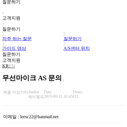
질문하기
·
고객지원
·
질문하기
자주 하는 질문
질문하기
가이드 영상
A/S센터 위치
질문하기
고객지원
KR
EN
무선마이크 AS 문의
Author
Date
Views
제품 이상
기타
2019-09-11 10:45
611
에이엠피
이메일
:
leesc22@hanmail.net