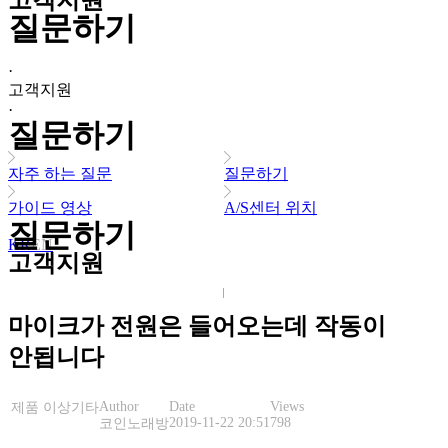
고객지원
질문하기
·
고객지원
·
질문하기
자주 하는 질문
질문하기
가이드 영상
A/S센터 위치
질문하기
KR
EN
고객지원
마이크가 전원은 들어오는데 작동이
안됩니다
Author
Date
Views
제품 이상
기타
2019-11-22 20:51
798
코인노래방