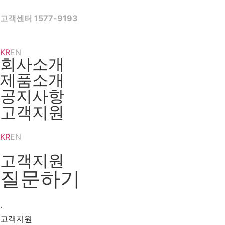
Skip
to
고객센터 1577-9193
content
KR
EN
회사소개
제품소개
공지사항
고객지원
KR
EN
고객지원
질문하기
·
고객지원