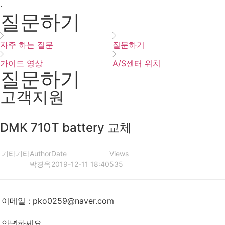
·
질문하기
자주 하는 질문
질문하기
가이드 영상
A/S센터 위치
질문하기
고객지원
DMK 710T battery 교체
기타
기타
Author
Date
Views
박경옥
2019-12-11 18:40
535
이메일
:
pko0259@naver.com
안녕하세요.