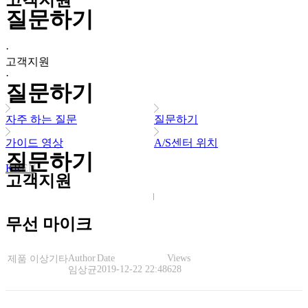
고객지원
질문하기
·
고객지원
·
질문하기
자주 하는 질문
질문하기
가이드 영상
A/S센터 위치
질문하기
KR
EN
고객지원
무선 마이크
Author
Date
Views
제품 이상
기타
2019-12-22 22:48
628
임상균