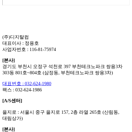
List
Prev
Next
Edit
Delete
(주)디지탈컴
대표이사 : 정용호
사업자번호 :
116-81-75974
[본사]
경기도 부천시 오정구 석천로 397 부천테크노파크 쌍용3차
303동 801호~804호 (삼정동, 부천테크노파크 쌍용3차)
대표번호 : 032-624-1980
팩스 :
032-624-1986
[A/S센터]
을지로 : 서울시 중구 을지로 157, 2층 라열 265호 (산림동,
대림상가)
[본사]