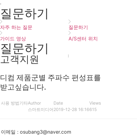
·
질문하기
자주 하는 질문
질문하기
가이드 영상
A/S센터 위치
질문하기
고객지원
디컴 제품군별 주파수 편성표를
받고싶습니다.
사용 방법
기타
Author
Date
Views
스마트미디어
2019-12-28 16:16
615
이메일
:
osubang3@naver.com