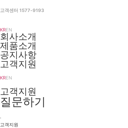
Skip
to
고객센터 1577-9193
content
KR
EN
회사소개
제품소개
공지사항
고객지원
KR
EN
고객지원
질문하기
·
고객지원