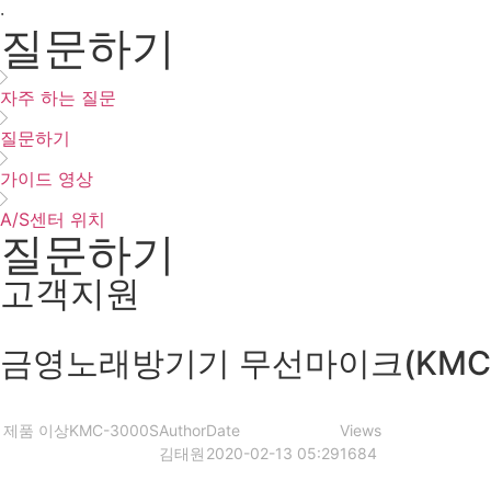
·
질문하기
자주 하는 질문
질문하기
가이드 영상
A/S센터 위치
질문하기
고객지원
금영노래방기기 무선마이크(KMC-3
제품 이상
KMC-3000S
Author
Date
Views
김태원
2020-02-13 05:29
1684