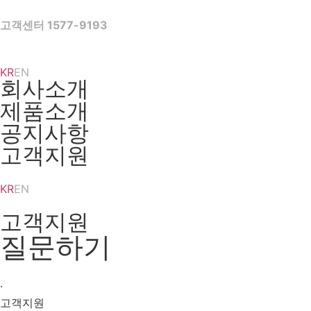
Skip
to
고객센터 1577-9193
content
KR
EN
회사소개
제품소개
공지사항
고객지원
KR
EN
고객지원
질문하기
·
고객지원