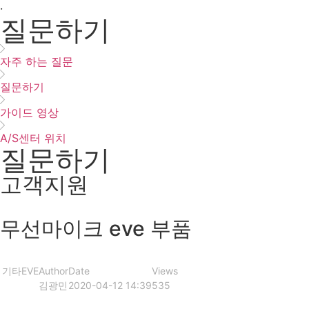
·
질문하기
자주 하는 질문
질문하기
가이드 영상
A/S센터 위치
질문하기
고객지원
무선마이크 eve 부품
기타
EVE
Author
Date
Views
김광민
2020-04-12 14:39
535