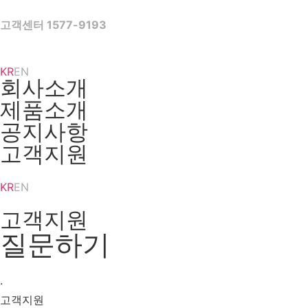
Skip
to
고객센터 1577-9193
content
KR
EN
회사소개
제품소개
공지사항
고객지원
KR
EN
고객지원
질문하기
·
고객지원