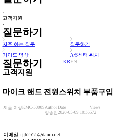
·
고객지원
·
질문하기
자주 하는 질문
질문하기
가이드 영상
A/S센터 위치
질문하기
KR
EN
고객지원
마이크 핸드 전원스위치 부품구입
KMC-3000S
Author
Date
Views
제품 이상
2020-05-09 10:36
572
정종현
이메일
:
jjh2551@daum.net