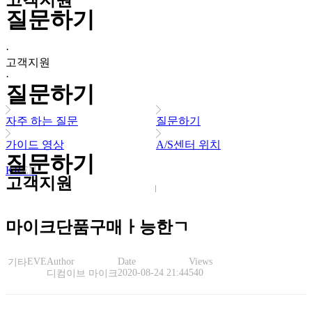
고객지원
질문하기
·
고객지원
·
질문하기
자주 하는 질문
질문하기
가이드 영상
A/S센터 위치
질문하기
KR
EN
고객지원
마이크단품구매ㅏ능한ㄱ
EVE
Author
Date
Views
기타
2020-08-24 21:44
540
디컴이브 마이크