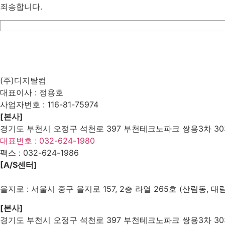
죄송합니다.
List
Prev
Next
Edit
Delete
(주)디지탈컴
대표이사 : 정용호
사업자번호 :
116-81-75974
[본사]
경기도 부천시 오정구 석천로 397 부천테크노파크 쌍용3차 303
대표번호 : 032-624-1980
팩스 :
032-624-1986
[A/S센터]
을지로 : 서울시 중구 을지로 157, 2층 라열 265호 (산림동, 대
[본사]
경기도 부천시 오정구 석천로 397 부천테크노파크 쌍용3차 303