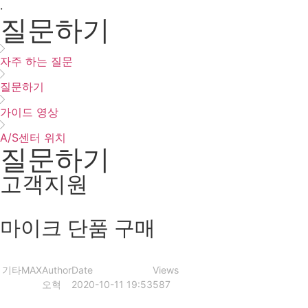
·
질문하기
자주 하는 질문
질문하기
가이드 영상
A/S센터 위치
질문하기
고객지원
마이크 단품 구매
기타
MAX
Author
Date
Views
오혁
2020-10-11 19:53
587