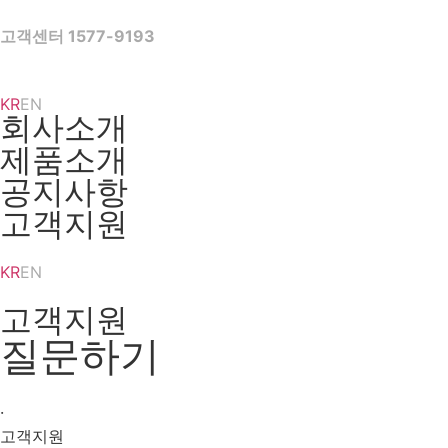
Skip
to
고객센터 1577-9193
content
KR
EN
회사소개
제품소개
공지사항
고객지원
KR
EN
고객지원
질문하기
·
고객지원