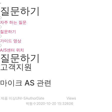
·
질문하기
자주 하는 질문
질문하기
가이드 영상
A/S센터 위치
질문하기
고객지원
마이크 AS 관련
제품 이상
UNI-S
Author
Date
Views
박동수
2020-10-20 15:32
606