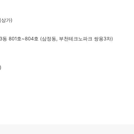
림상가)
동 801호~804호 (삼정동, 부천테크노파크 쌍용3차)
)