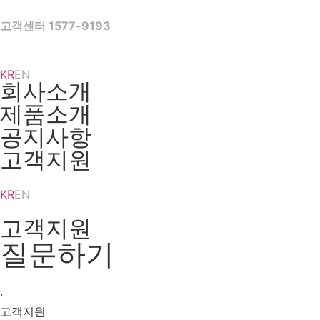
Skip
to
고객센터 1577-9193
content
KR
EN
회사소개
제품소개
공지사항
고객지원
KR
EN
고객지원
질문하기
·
고객지원