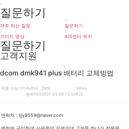
·
질문하기
자주 하는 질문
질문하기
가이드 영상
A/S센터 위치
질문하기
고객지원
dcom dmk941 plus 배터리 교체방법
제품 이상
기타
Author
Date
Views
ljjy8559
2021-01-08 13:50
620
연락처
:
ljjy8559@naver.com
예전에 구입하여 사용중인 모델인데, 2개중 하나가 전원을