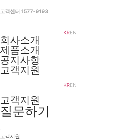
Skip
to
고객센터 1577-9193
content
KR
EN
회사소개
제품소개
공지사항
고객지원
KR
EN
고객지원
질문하기
·
고객지원