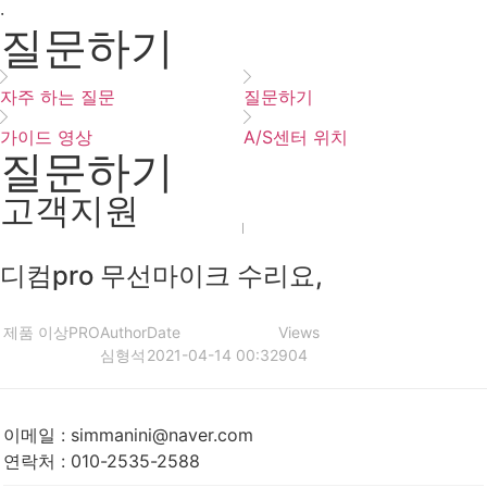
·
질문하기
자주 하는 질문
질문하기
가이드 영상
A/S센터 위치
질문하기
고객지원
디컴pro 무선마이크 수리요,
제품 이상
PRO
Author
Date
Views
심형석
2021-04-14 00:32
904
이메일
:
simmanini@naver.com
연락처
:
010-2535-2588