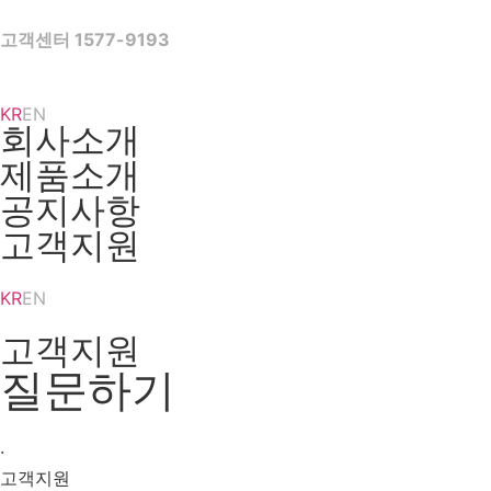
Skip
to
고객센터 1577-9193
content
KR
EN
회사소개
제품소개
공지사항
고객지원
KR
EN
고객지원
질문하기
·
고객지원