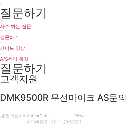
·
질문하기
자주 하는 질문
질문하기
가이드 영상
A/S센터 위치
질문하기
고객지원
DMK9500R 무선마이크 AS문의
제품 이상
기타
Author
Date
Views
김명전
2021-05-11 20:52
591