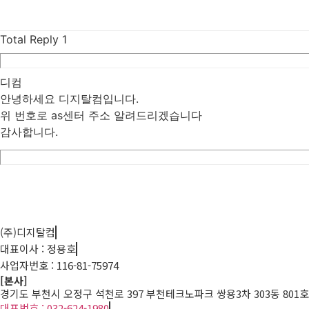
Total Reply
1
디컴
안녕하세요 디지탈컴입니다.
위 번호로 as센터 주소 알려드리겠습니다
감사합니다.
List
Prev
Next
Edit
Delete
(주)디지탈컴
대표이사 : 정용호
사업자번호 :
116-81-75974
[본사]
경기도 부천시 오정구 석천로 397 부천테크노파크 쌍용3차 303동 801호
대표번호 : 032-624-1980