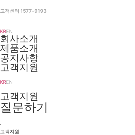
Skip
to
고객센터 1577-9193
content
KR
EN
회사소개
제품소개
공지사항
고객지원
KR
EN
고객지원
질문하기
·
고객지원