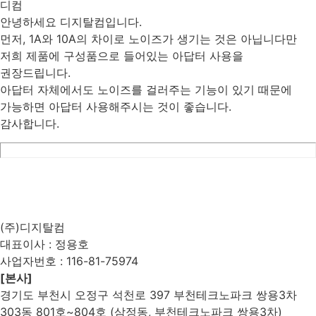
디컴
안녕하세요 디지탈컴입니다.
먼저, 1A와 10A의 차이로 노이즈가 생기는 것은 아닙니다만
저희 제품에 구성품으로 들어있는 아답터 사용을
권장드립니다.
아답터 자체에서도 노이즈를 걸러주는 기능이 있기 때문에
가능하면 아답터 사용해주시는 것이 좋습니다.
감사합니다.
List
Prev
Next
Edit
Delete
(주)디지탈컴
대표이사 : 정용호
사업자번호 :
116-81-75974
[본사]
경기도 부천시 오정구 석천로 397 부천테크노파크 쌍용3차
303동 801호~804호 (삼정동, 부천테크노파크 쌍용3차)