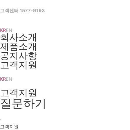
Skip
to
고객센터 1577-9193
content
KR
EN
회사소개
제품소개
공지사항
고객지원
KR
EN
고객지원
질문하기
·
고객지원