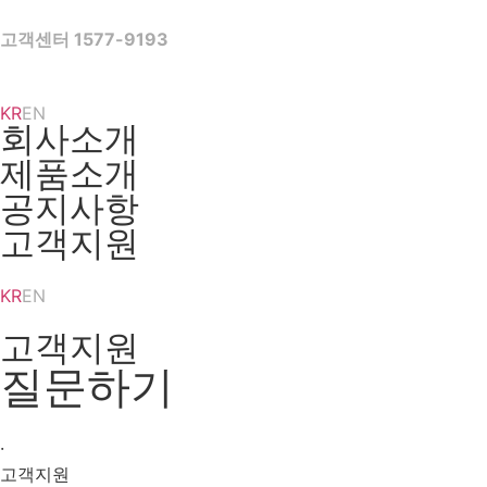
Skip
to
고객센터 1577-9193
content
KR
EN
회사소개
제품소개
공지사항
고객지원
KR
EN
고객지원
질문하기
·
고객지원