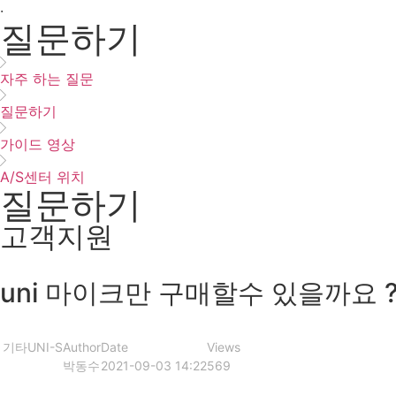
·
질문하기
자주 하는 질문
질문하기
가이드 영상
A/S센터 위치
질문하기
고객지원
uni 마이크만 구매할수 있을까요 
기타
UNI-S
Author
Date
Views
박동수
2021-09-03 14:22
569