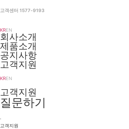
Skip
to
고객센터 1577-9193
content
KR
EN
회사소개
제품소개
공지사항
고객지원
KR
EN
고객지원
질문하기
·
고객지원