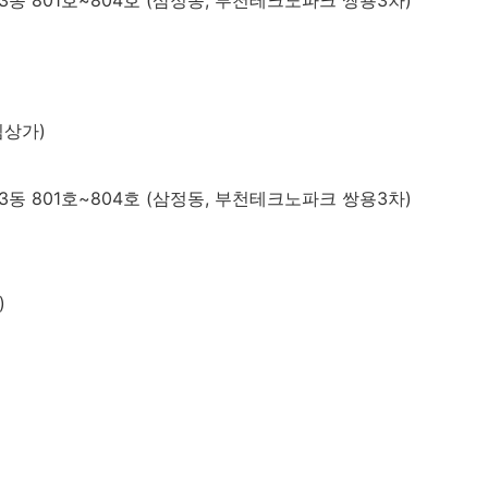
림상가)
동 801호~804호 (삼정동, 부천테크노파크 쌍용3차)
)