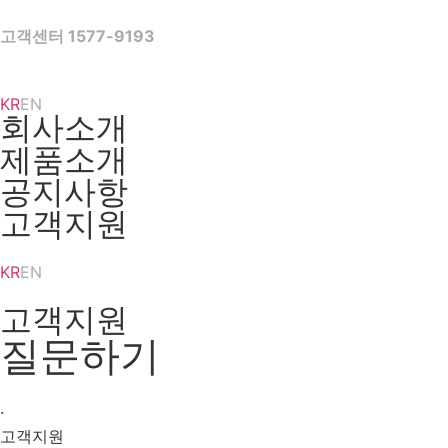
Skip
to
고객센터 1577-9193
content
KR
EN
회사소개
제품소개
공지사항
고객지원
KR
EN
고객지원
질문하기
·
고객지원