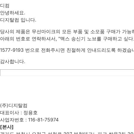
디컴
안녕하세요.
디지탈컴 입니다.
당사의 제품은 무선마이크의 모든 부품 및 소모품 구매가 가능
아래의 번호로 연락하셔서, "맥스 송신기 노브를 구매하고 싶다
1577-9193 번으로 전화주시면 친절하게 안내드리도록 하겠습
감사합니다.
List
Prev
Next
Edit
Delete
(주)디지탈컴
대표이사 : 정용호
사업자번호 :
116-81-75974
[본사]
경기도 부천시 오정구 석천로 397 부천테크노파크 쌍용3차 303