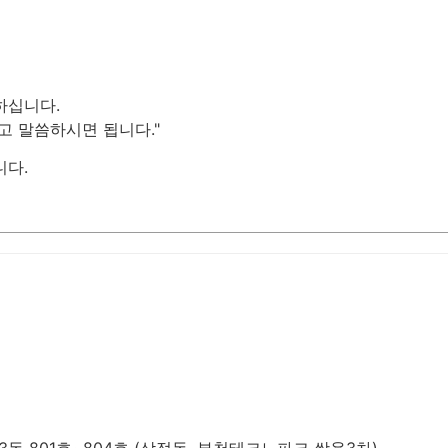
하십니다.
고 말씀하시면 됩니다."
니다.
동 801호~804호 (삼정동, 부천테크노파크 쌍용3차)