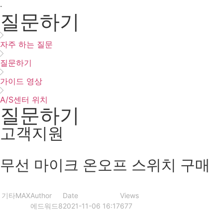
·
질문하기
자주 하는 질문
질문하기
가이드 영상
A/S센터 위치
질문하기
고객지원
무선 마이크 온오프 스위치 구매
기타
MAX
Author
Date
Views
에드워드8
2021-11-06 16:17
677