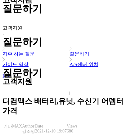
고객지원
질문하기
·
고객지원
·
질문하기
자주 하는 질문
질문하기
가이드 영상
A/S센터 위치
질문하기
KR
EN
고객지원
디컴맥스 배터리,유닛, 수신기 어뎁터
가격
MAX
Author
Date
Views
기타
2021-12-10 19:07
680
강소영