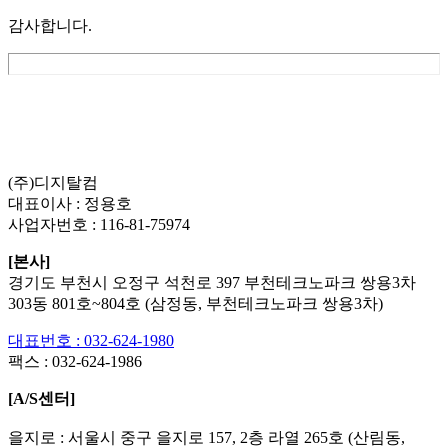
감사합니다.
List
Prev
Next
Edit
Delete
(주)디지탈컴
대표이사 : 정용호
사업자번호 :
116-81-75974
[본사]
경기도 부천시 오정구 석천로 397 부천테크노파크 쌍용3차
303동 801호~804호 (삼정동, 부천테크노파크 쌍용3차)
대표번호 : 032-624-1980
팩스 :
032-624-1986
[A/S센터]
을지로 : 서울시 중구 을지로 157, 2층 라열 265호 (산림동,