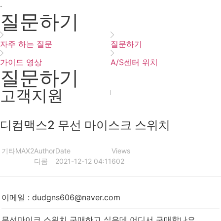
·
질문하기
자주 하는 질문
질문하기
가이드 영상
A/S센터 위치
질문하기
고객지원
디컴맥스2 무선 마이스크 스위치
기타
MAX2
Author
Date
Views
디콤
2021-12-12 04:11
602
이메일
:
dudgns606@naver.com
무선마이크 스위치 구매하고 싶은데 어디서 구매합나요