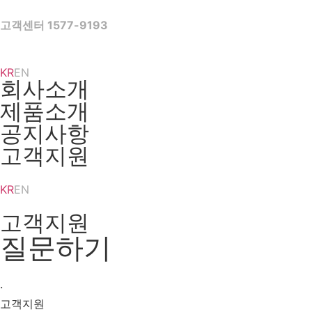
Skip
to
고객센터 1577-9193
content
KR
EN
회사소개
제품소개
공지사항
고객지원
KR
EN
고객지원
질문하기
·
고객지원