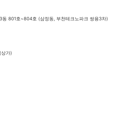
동 801호~804호 (삼정동, 부천테크노파크 쌍용3차)
림상가)