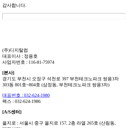
감사합니다.
List
Prev
Next
Edit
Delete
(주)디지탈컴
대표이사 : 정용호
사업자번호 :
116-81-75974
[본사]
경기도 부천시 오정구 석천로 397 부천테크노파크 쌍용3차
303동 801호~804호 (삼정동, 부천테크노파크 쌍용3차)
대표번호 : 032-624-1980
팩스 :
032-624-1986
[A/S센터]
을지로 : 서울시 중구 을지로 157, 2층 라열 265호 (산림동,