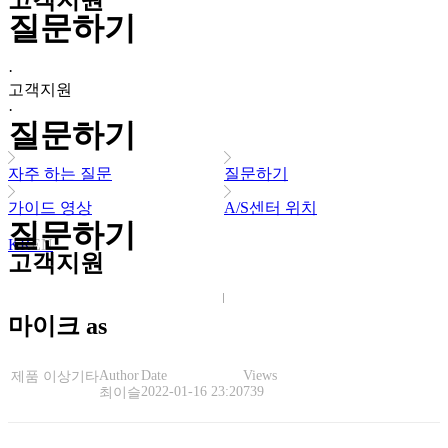
고객지원
질문하기
·
고객지원
·
질문하기
자주 하는 질문
질문하기
가이드 영상
A/S센터 위치
질문하기
KR
EN
고객지원
마이크 as
Author
Date
Views
제품 이상
기타
2022-01-16 23:20
739
최이슬