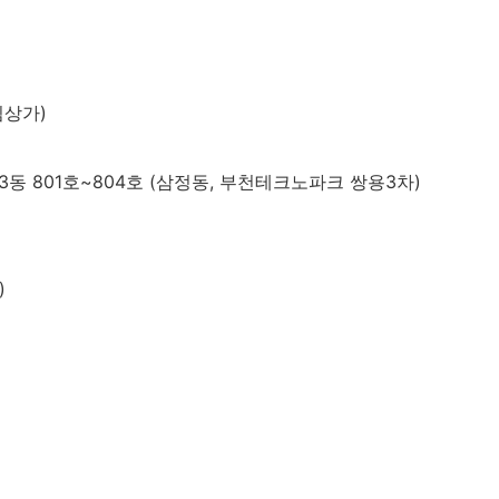
림상가)
동 801호~804호 (삼정동, 부천테크노파크 쌍용3차)
)