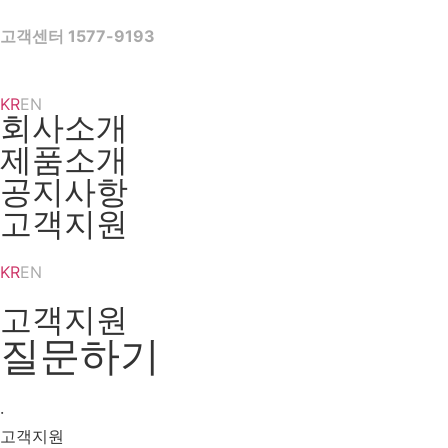
Skip
to
고객센터 1577-9193
content
KR
EN
회사소개
제품소개
공지사항
고객지원
KR
EN
고객지원
질문하기
·
고객지원