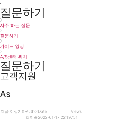
·
질문하기
자주 하는 질문
질문하기
가이드 영상
A/S센터 위치
질문하기
고객지원
As
제품 이상
기타
Author
Date
Views
최이슬
2022-01-17 22:19
751