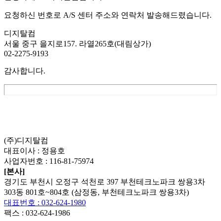
요청하신 번호로 A/S 센터 주소와 연락처 발송해드렸습니다.
디지탈컴
서울 중구 을지로157. 라열265호(대림상가)
02-2275-9193
감사합니다.
List
Prev
Next
Edit
Delete
(주)디지탈컴
대표이사 : 정용호
사업자번호 :
116-81-75974
[본사]
경기도 부천시 오정구 석천로 397 부천테크노파크 쌍용3차
303동 801호~804호 (삼정동, 부천테크노파크 쌍용3차)
대표번호 : 032-624-1980
팩스 :
032-624-1986