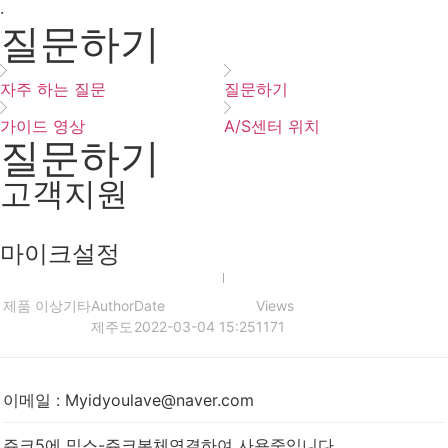
·
질문하기
자주 하는 질문
질문하기
가이드 영상
A/S센터 위치
질문하기
고객지원
마이크설정
제품 이상
기타
Author
Date
Views
제주도
2022-03-04 15:25
1171
이메일
:
Myidyoulave@naver.com
쥬크5에 믹스-쥬크본체연결하여 사용중입니다