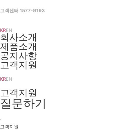
Skip
to
고객센터 1577-9193
content
KR
EN
회사소개
제품소개
공지사항
고객지원
KR
EN
고객지원
질문하기
·
고객지원