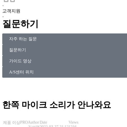
·
고객지원
·
질문하기
자주 하는 질문
질문하기
가이드 영상
A/S센터 위치
한쪽 마이크 소리가 안나와요
PRO
Author
Date
Views
제품 이상
2022-03-27 21:12
1216