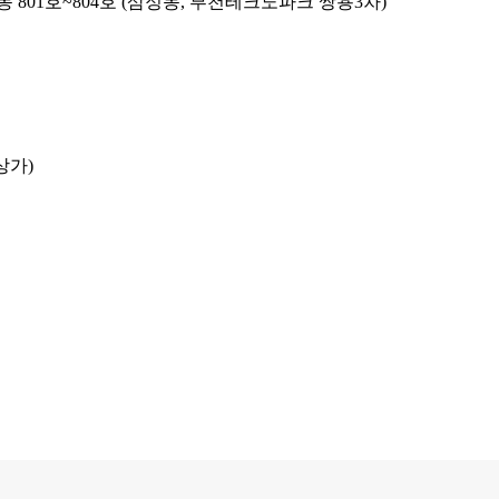
 801호~804호 (삼정동, 부천테크노파크 쌍용3차)
상가)