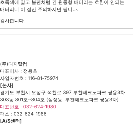
초록색에 얇고 볼펜처럼 긴 원통형 배터리는 호환이 안되는
배터리니 이 점만 주의하시면 됩니다.
감사합니다.
List
Prev
Next
Edit
Delete
(주)디지탈컴
대표이사 : 정용호
사업자번호 :
116-81-75974
[본사]
경기도 부천시 오정구 석천로 397 부천테크노파크 쌍용3차
303동 801호~804호 (삼정동, 부천테크노파크 쌍용3차)
대표번호 : 032-624-1980
팩스 :
032-624-1986
[A/S센터]