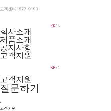
Skip
to
고객센터 1577-9193
content
KR
EN
회사소개
제품소개
공지사항
고객지원
KR
EN
고객지원
질문하기
·
고객지원