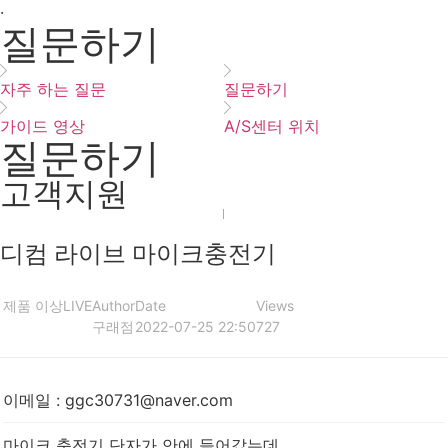
·
질문하기
자주 하는 질문
질문하기
가이드 영상
A/S센터 위치
질문하기
고객지원
디컴 라이브 마이크충전기
제품 이상
LIVE
Author
Date
Views
구래점
2022-07-25 22:50
727
이메일
:
ggc30731@naver.com
마이크 충전기 단자가 안에 들어갔는데